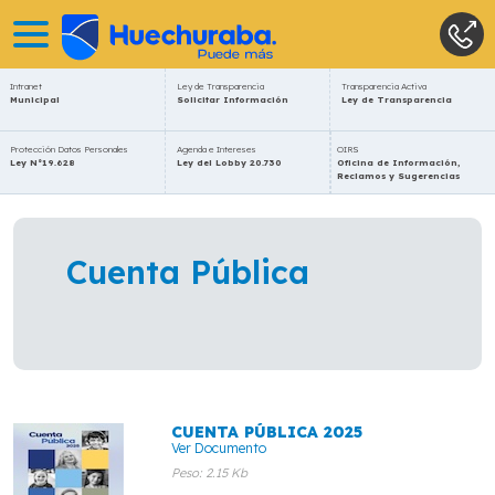
Intranet
Ley de Transparencia
Transparencia Activa
Municipal
Solicitar Información
Ley de Transparencia
Protección Datos Personales
Agenda e Intereses
OIRS
Ley N°19.628
Ley del Lobby 20.730
Oficina de Información,
Reclamos y Sugerencias
Cuenta Pública
CUENTA PÚBLICA 2025
Ver Documento
Peso: 2.15 Kb