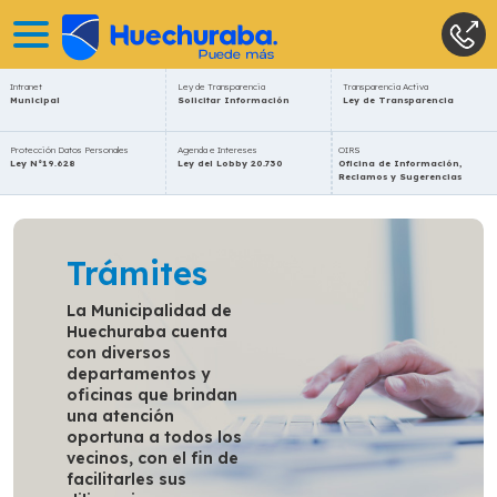
Intranet
Ley de Transparencia
Transparencia Activa
Municipal
Solicitar Información
Ley de Transparencia
Protección Datos Personales
Agenda e Intereses
OIRS
Ley N°19.628
Ley del Lobby 20.730
Oficina de Información,
Reclamos y Sugerencias
Trámites
La Municipalidad de
Huechuraba cuenta
con diversos
departamentos y
oficinas que brindan
una atención
oportuna a todos los
vecinos, con el fin de
facilitarles sus