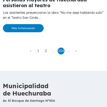
asistieron al teatro
Los asistentes presenciaron la obra “No me deje hablando solo”
en el Teatro San Ginés....
Más Información
‹
1
2
...
204
...
›
Municipalidad
de Huechuraba
Av. El Bosque de Santiago N°506