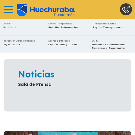
Intranet
Ley de Transparencia
Transparencia Activa
Municipal
Solicitar Información
Ley de Transparencia
Protección Datos Personales
Agenda e Intereses
OIRS
Ley N°19.628
Ley del Lobby 20.730
Oficina de Información,
Reclamos y Sugerencias
Noticias
Sala de Prensa