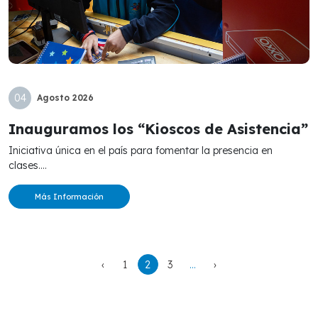
04
Agosto
2026
Inauguramos los “Kioscos de Asistencia”
Iniciativa única en el país para fomentar la presencia en
clases....
Más Información
‹
1
2
3
...
›