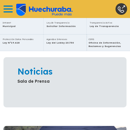
Intranet
Ley de Transparencia
Transparencia Activa
Municipal
Solicitar Información
Ley de Transparencia
Protección Datos Personales
Agenda e Intereses
OIRS
Ley N°19.628
Ley del Lobby 20.730
Oficina de Información,
Reclamos y Sugerencias
Noticias
Sala de Prensa