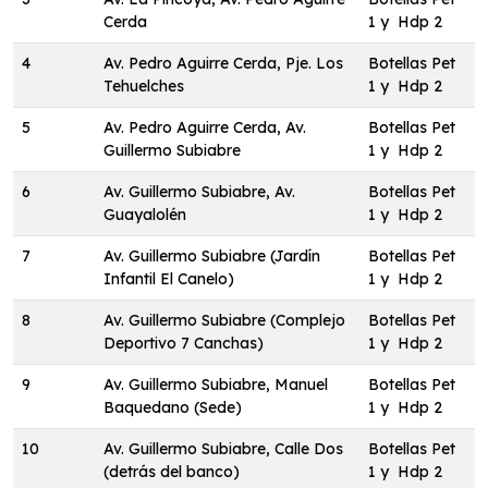
Cerda
1 y Hdp 2
4
Av. Pedro Aguirre Cerda, Pje. Los
Botellas Pet
Tehuelches
1 y Hdp 2
5
Av. Pedro Aguirre Cerda, Av.
Botellas Pet
Guillermo Subiabre
1 y Hdp 2
6
Av. Guillermo Subiabre, Av.
Botellas Pet
Guayalolén
1 y Hdp 2
7
Av. Guillermo Subiabre (Jardín
Botellas Pet
Infantil El Canelo)
1 y Hdp 2
8
Av. Guillermo Subiabre (Complejo
Botellas Pet
Deportivo 7 Canchas)
1 y Hdp 2
9
Av. Guillermo Subiabre, Manuel
Botellas Pet
Baquedano (Sede)
1 y Hdp 2
10
Av. Guillermo Subiabre, Calle Dos
Botellas Pet
(detrás del banco)
1 y Hdp 2