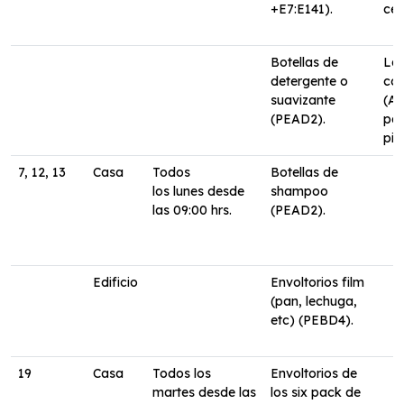
+E7:E141).
cer
Botellas de
Lat
detergente o
co
suavizante
(At
(PEAD2).
pal
piñ
7, 12, 13
Casa
Todos
Botellas de
los lunes desde
shampoo
las 09:00 hrs.
(PEAD2).
Edificio
Envoltorios film
(pan, lechuga,
etc) (PEBD4).
19
Casa
Todos los
Envoltorios de
martes desde las
los six pack de