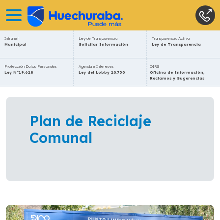
Intranet
Ley de Transparencia
Transparencia Activa
Municipal
Solicitar Información
Ley de Transparencia
Protección Datos Personales
Agenda e Intereses
OIRS
Ley N°19.628
Ley del Lobby 20.730
Oficina de Información,
Reclamos y Sugerencias
Plan de Reciclaje
Comunal