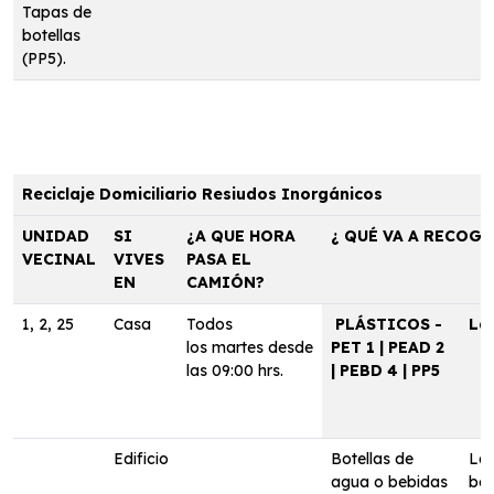
Tapas de
botellas
(PP5).
Reciclaje Domiciliario Resiudos Inorgánicos
UNIDAD
SI
¿A QUE HORA
¿ QUÉ VA A RECOGE
VECINAL
VIVES
PASA EL
EN
CAMIÓN?
1, 2, 25
Casa
Todos
PLÁSTICOS -
La
los martes desde
PET 1 | PEAD 2
las 09:00 hrs.
| PEBD 4 | PP5
Edificio
Botellas de
Lat
agua o bebidas
beb