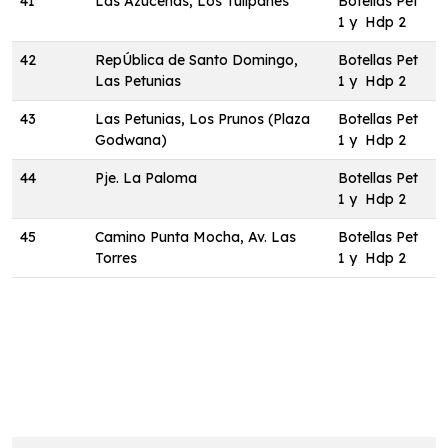
41
Las Azucenas, Los Tulipanes
Botellas Pet
1 y Hdp 2
42
RepÚblica de Santo Domingo,
Botellas Pet
Las Petunias
1 y Hdp 2
43
Las Petunias, Los Prunos (Plaza
Botellas Pet
Godwana)
1 y Hdp 2
44
Pje. La Paloma
Botellas Pet
1 y Hdp 2
45
Camino Punta Mocha, Av. Las
Botellas Pet
Torres
1 y Hdp 2