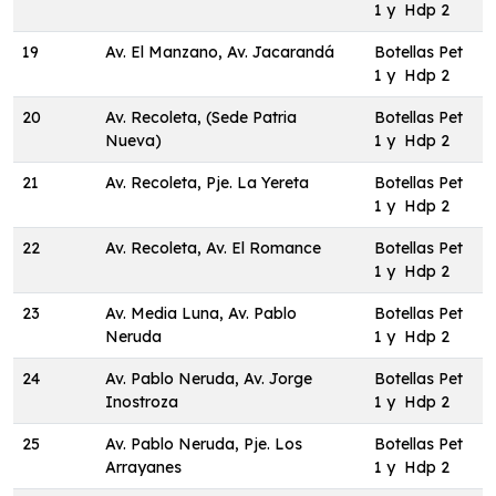
1 y Hdp 2
19
Av. El Manzano, Av. Jacarandá
Botellas Pet
1 y Hdp 2
20
Av. Recoleta, (Sede Patria
Botellas Pet
Nueva)
1 y Hdp 2
21
Av. Recoleta, Pje. La Yereta
Botellas Pet
1 y Hdp 2
22
Av. Recoleta, Av. El Romance
Botellas Pet
1 y Hdp 2
23
Av. Media Luna, Av. Pablo
Botellas Pet
Neruda
1 y Hdp 2
24
Av. Pablo Neruda, Av. Jorge
Botellas Pet
Inostroza
1 y Hdp 2
25
Av. Pablo Neruda, Pje. Los
Botellas Pet
Arrayanes
1 y Hdp 2