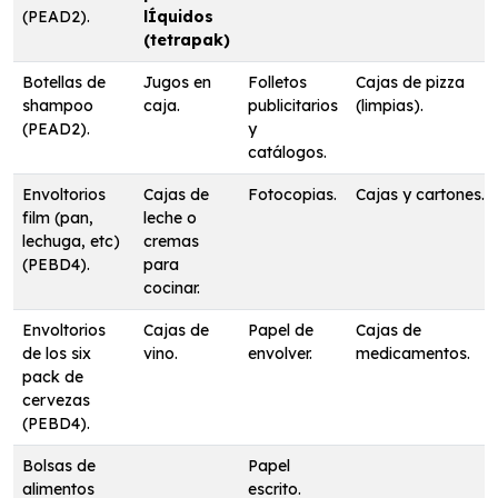
(PEAD2).
lÍquidos
(tetrapak)
Botellas de
Jugos en
Folletos
Cajas de pizza
shampoo
caja.
publicitarios
(limpias).
(PEAD2).
y
catálogos.
Envoltorios
Cajas de
Fotocopias.
Cajas y cartones.
film (pan,
leche o
lechuga, etc)
cremas
(PEBD4).
para
cocinar.
Envoltorios
Cajas de
Papel de
Cajas de
de los six
vino.
envolver.
medicamentos.
pack de
cervezas
(PEBD4).
Bolsas de
Papel
alimentos
escrito.