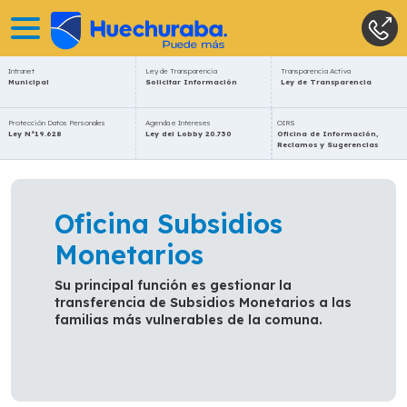
Intranet
Ley de Transparencia
Transparencia Activa
Municipal
Solicitar Información
Ley de Transparencia
Protección Datos Personales
Agenda e Intereses
OIRS
Ley N°19.628
Ley del Lobby 20.730
Oficina de Información,
Reclamos y Sugerencias
Oficina Subsidios
Monetarios
Su principal función es gestionar la
transferencia de Subsidios Monetarios a las
familias más vulnerables de la comuna.