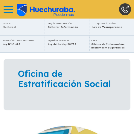
Intranet
Ley de Transparencia
Transparencia Activa
Municipal
Solicitar Información
Ley de Transparencia
Protección Datos Personales
Agenda e Intereses
OIRS
Ley N°19.628
Ley del Lobby 20.730
Oficina de Información,
Reclamos y Sugerencias
Oficina de
Estratificación Social