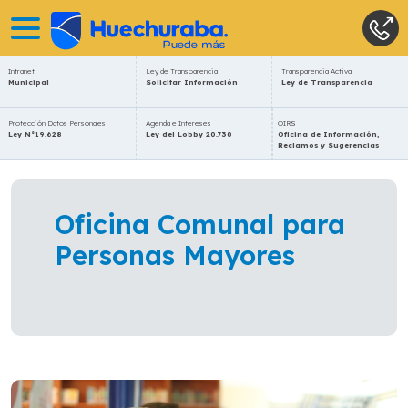
Intranet
Ley de Transparencia
Transparencia Activa
Municipal
Solicitar Información
Ley de Transparencia
Protección Datos Personales
Agenda e Intereses
OIRS
Ley N°19.628
Ley del Lobby 20.730
Oficina de Información,
Reclamos y Sugerencias
Oficina Comunal para
Personas Mayores