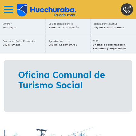
Intranet
Ley de Transparencia
Transparencia Activa
Municipal
Solicitar Información
Ley de Transparencia
Protección Datos Personales
Agenda e Intereses
OIRS
Ley N°19.628
Ley del Lobby 20.730
Oficina de Información,
Reclamos y Sugerencias
Oficina Comunal de
Turismo Social