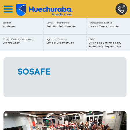
Intranet
Ley de Transparencia
Transparencia Activa
Municipal
Solicitar Información
Ley de Transparencia
Protección Datos Personales
Agenda e Intereses
OIRS
Ley N°19.628
Ley del Lobby 20.730
Oficina de Información,
Reclamos y Sugerencias
SOSAFE