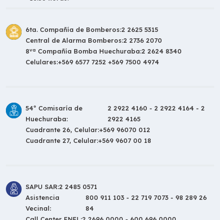
6ta. Compañía de Bomberos:
2 2625 5315
Central de Alarma Bomberos:
2 2736 2070
va
8
Compañía Bomba Huechuraba:
2 2624 8340
Celulares:
+569 6577 7252 +569 7500 4974
54º Comisaría de
2 2922 4160 - 2 2922 4164 - 2
Huechuraba:
2922 4165
Cuadrante 26, Celular:
+569 96070 012
Cuadrante 27, Celular:
+569 9607 00 18
SAPU SAR:
2 2485 0571
Asistencia
800 911 103 - 22 719 7073 - 98 289 26
Vecinal:
84
Call Center ENEL:
2 2696 0000 - 600 696 0000