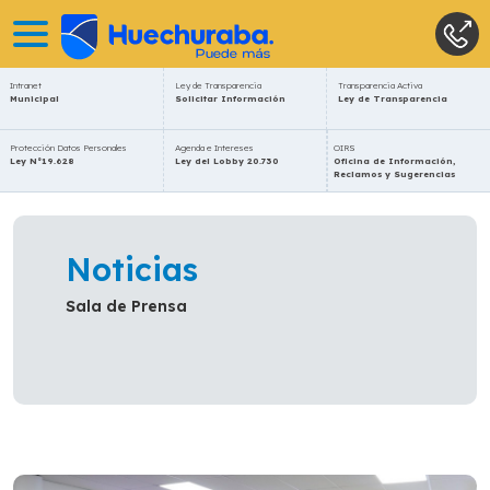
Intranet
Ley de Transparencia
Transparencia Activa
Municipal
Solicitar Información
Ley de Transparencia
Protección Datos Personales
Agenda e Intereses
OIRS
Ley N°19.628
Ley del Lobby 20.730
Oficina de Información,
Reclamos y Sugerencias
Noticias
Sala de Prensa