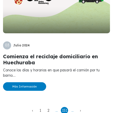
03
Julio
2024
Comienza el reciclaje domiciliario en
Huechuraba
Conoce los días y horarios en que pasará el camión por tu
barrio....
Más Información
‹
1
2
...
151
...
›