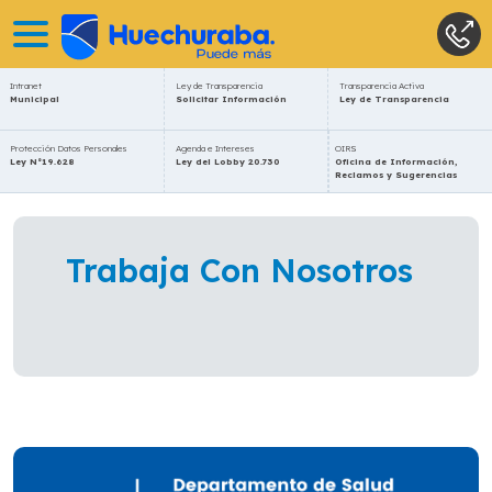
Intranet
Ley de Transparencia
Transparencia Activa
Municipal
Solicitar Información
Ley de Transparencia
Protección Datos Personales
Agenda e Intereses
OIRS
Ley N°19.628
Ley del Lobby 20.730
Oficina de Información,
Reclamos y Sugerencias
Trabaja Con Nosotros