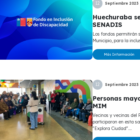
12
Septiembre
2023
Huechuraba se
SENADIS
Los fondos permitirán seguir desarrollando proyectos, desde el
Municipio, para la incl
Más Información
12
Septiembre
2023
Personas mayo
MIM
Vecinos y vecinas del Programa Más Adultos Mayores Autovalentes
participaron en esta s
"Explora Ciudad"....