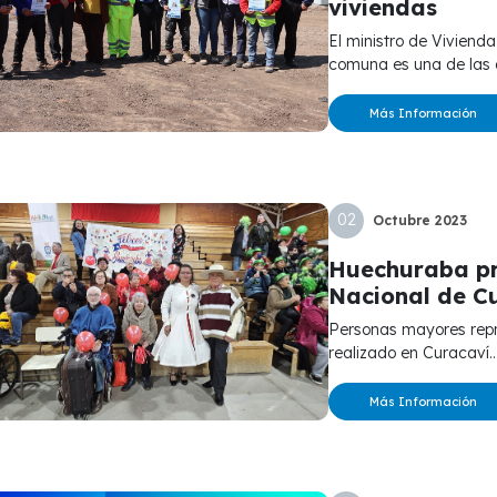
viviendas
El ministro de Vivienda y Urbanismo, Carlos Montes, destacó que la
comuna es una de las q
Más Información
02
Octubre
2023
Huechuraba pr
Nacional de C
Personas mayores representaron a la comuna en el encuentro
realizado en Curacaví...
Más Información