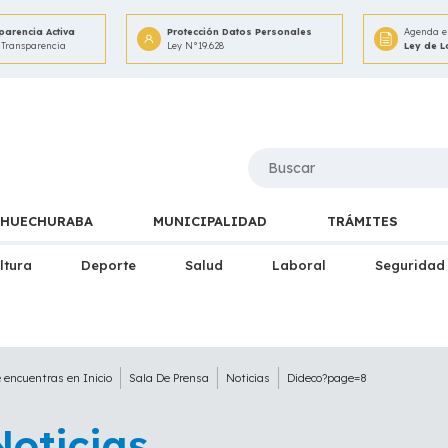
parencia Activa
Protección Datos Personales
Agenda e 
 Transparencia
Ley N°19.628
Ley de 
HUECHURABA
MUNICIPALIDAD
TRÁMITES
ltura
Deporte
Salud
Laboral
Seguridad
e encuentras en
Inicio
Sala De Prensa
Noticias
Dideco?page=8
Noticias