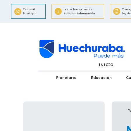
Intranet
Ley de Transparencia
Trans
Municipal
Solicitar Información
Ley de
INICIO
Planetario
Educación
Cu
T