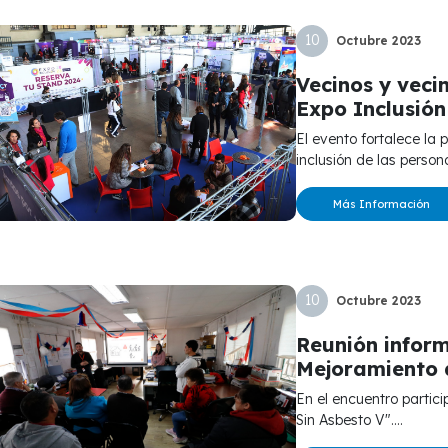
10
Octubre
2023
Vecinos y veci
Expo Inclusió
El evento fortalece la promoción de oportunidades de trabajo y la
inclusión de las person
Más Información
10
Octubre
2023
Reunión inform
Mejoramiento 
En el encuentro participaron miembros de la agrupación "Huechuraba
Sin Asbesto V"....