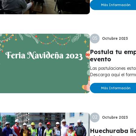
Más Información
05
Octubre
2023
Postula tu emp
evento
Las postulaciones estarán abiertas entre el 06 y el 26 de octubre.
Descarga aquí el formul
Más Información
02
Octubre
2023
Huechuraba lid