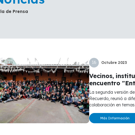
la de Prensa
16
Octubre
2023
Vecinos, insti
encuentro "En
La segunda versión de la instancia, organizada por el Parque del
Recuerdo, reunió a dif
colaboración en temas 
Más Información