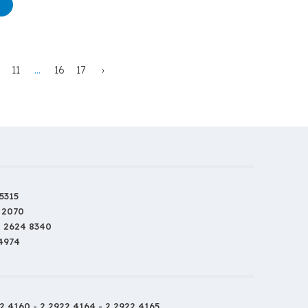
11
...
16
17
›
5315
 2070
2 2624 8340
 4974
2 4160 - 2 2922 4164 - 2 2922 4165