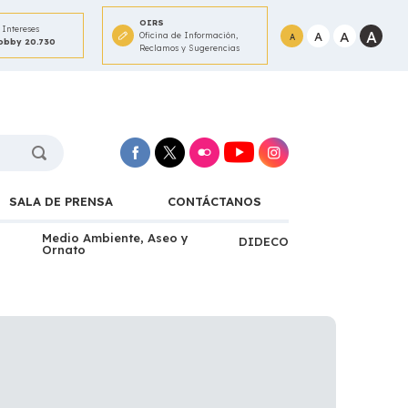
OIRS
Intereses
A
A
A
Oficina de Información,
A
Lobby 20.730
Reclamos y Sugerencias
SALA DE PRENSA
CONTÁCTANOS
Medio Ambiente, Aseo y
DIDECO
Ornato