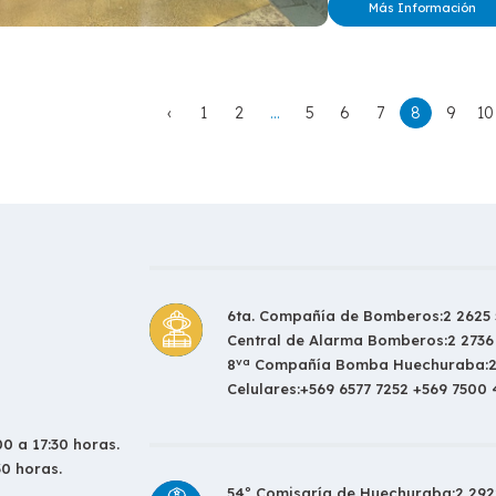
Más Información
‹
1
2
...
5
6
7
8
9
10
6ta. Compañía de Bomberos:
2 2625 
Central de Alarma Bomberos:
2 2736
va
8
Compañía Bomba Huechuraba:
Celulares:
+569 6577 7252 +569 7500
0 a 17:30 horas.
30 horas.
54º Comisaría de Huechuraba:
2 292