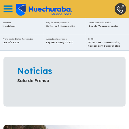
Intranet
Ley de Transparencia
Transparencia Activa
Municipal
Solicitar Información
Ley de Transparencia
Protección Datos Personales
Agenda e Intereses
OIRS
Ley N°19.628
Ley del Lobby 20.730
Oficina de Información,
Reclamos y Sugerencias
Noticias
Sala de Prensa