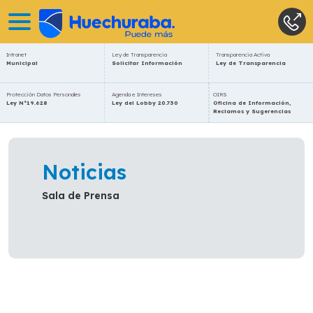
Intranet
Ley de Transparencia
Transparencia Activa
Municipal
Solicitar Información
Ley de Transparencia
Protección Datos Personales
Agenda e Intereses
OIRS
Ley N°19.628
Ley del Lobby 20.730
Oficina de Información,
Reclamos y Sugerencias
Noticias
Sala de Prensa