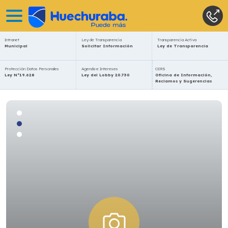
Intranet
Ley de Transparencia
Transparencia Activa
Municipal
Solicitar Información
Ley de Transparencia
Protección Datos Personales
Agenda e Intereses
OIRS
Ley N°19.628
Ley del Lobby 20.730
Oficina de Información,
Reclamos y Sugerencias