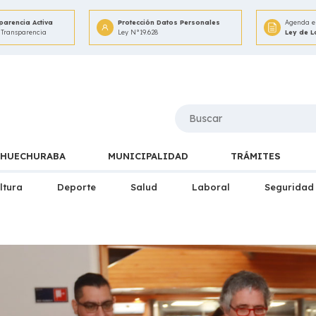
parencia Activa
Protección Datos Personales
Agenda e 
 Transparencia
Ley N°19.628
Ley de 
HUECHURABA
MUNICIPALIDAD
TRÁMITES
ltura
Deporte
Salud
Laboral
Seguridad