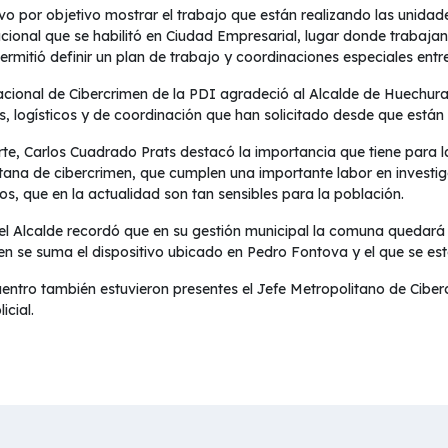
uvo por objetivo mostrar el trabajo que están realizando las unidade
acional que se habilitó en Ciudad Empresarial, lugar donde trabajan
rmitió definir un plan de trabajo y coordinaciones especiales entre
acional de Cibercrimen de la PDI agradeció al Alcalde de Huechura
s, logísticos y de coordinación que han solicitado desde que está
rte, Carlos Cuadrado Prats destacó la importancia que tiene para 
tana de cibercrimen, que cumplen una importante labor en investiga
os, que en la actualidad son tan sensibles para la población.
l Alcalde recordó que en su gestión municipal la comuna quedará c
en se suma el dispositivo ubicado en Pedro Fontova y el que se est
uentro también estuvieron presentes el Jefe Metropolitano de Ciber
icial.