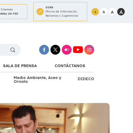
OIRS
Intereses
A
A
A
Oficina de Información,
A
Lobby 20.730
Reclamos y Sugerencias
SALA DE PRENSA
CONTÁCTANOS
Medio Ambiente, Aseo y
DIDECO
Ornato