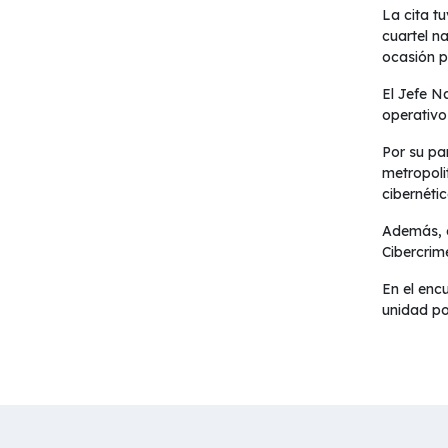
La cita t
cuartel n
ocasión pe
El Jefe N
operativo
Por su pa
metropoli
cibernétic
Además, e
Cibercrim
En el enc
unidad pol