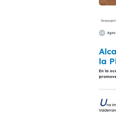
Te encuent
16
Agos
Alc
la 
En la ocasión se analizaron temáticas relacionadas a este tipo de delitos, estableciendo coordinaciones para
promover
U
na im
Valderram