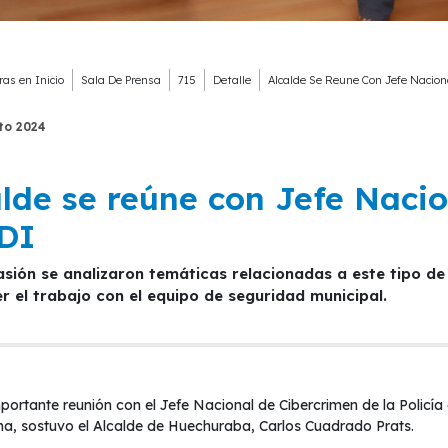
ras en
Inicio
Sala De Prensa
715
Detalle
Alcalde Se Reune Con Jefe Nacion
to
2024
alde se reúne con Jefe Naci
PDI
 el trabajo con el equipo de seguridad municipal.
portante reunión con el Jefe Nacional de Cibercrimen de la Polic
a, sostuvo el Alcalde de Huechuraba, Carlos Cuadrado Prats.