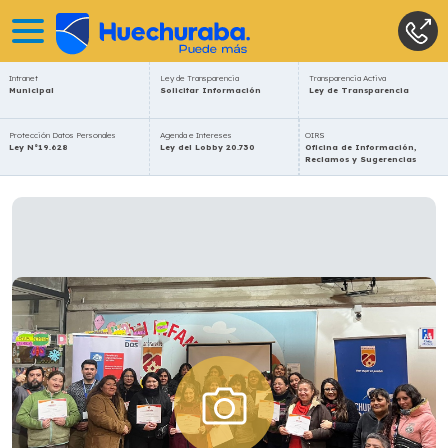
Intranet
Ley de Transparencia
Transparencia Activa
Municipal
Solicitar Información
Ley de Transparencia
Protección Datos Personales
Agenda e Intereses
OIRS
Ley N°19.628
Ley del Lobby 20.730
Oficina de Información,
Reclamos y Sugerencias