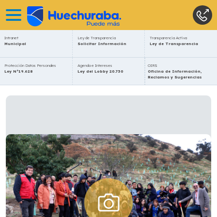
Intranet
Ley de Transparencia
Transparencia Activa
Municipal
Solicitar Información
Ley de Transparencia
Protección Datos Personales
Agenda e Intereses
OIRS
Ley N°19.628
Ley del Lobby 20.730
Oficina de Información,
Reclamos y Sugerencias