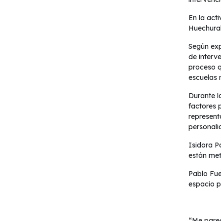
En la act
Huechurab
Según exp
de interv
proceso q
escuelas 
Durante l
factores 
represent
personalid
Isidora P
están met
Pablo Fue
espacio p
“Me parec