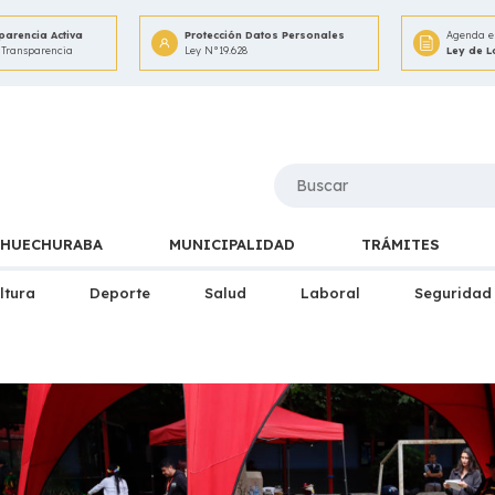
parencia Activa
Protección Datos Personales
Agenda e 
 Transparencia
Ley N°19.628
Ley de 
HUECHURABA
MUNICIPALIDAD
TRÁMITES
ltura
Deporte
Salud
Laboral
Seguridad