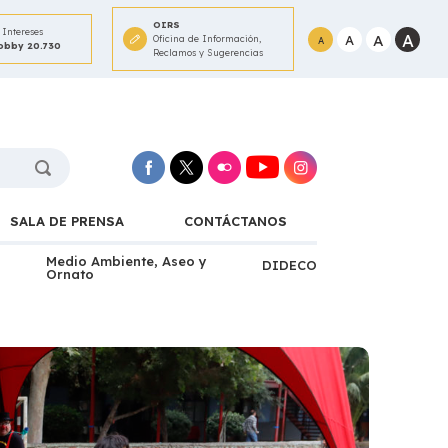
OIRS
Intereses
A
A
A
Oficina de Información,
A
Lobby 20.730
Reclamos y Sugerencias
SALA DE PRENSA
CONTÁCTANOS
Medio Ambiente, Aseo y
DIDECO
Ornato