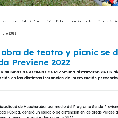
ras en
Inicio
Sala De Prensa
521
Detalle
Con Obra De Teatro Y Picnic Se Di
embre
2022
obra de teatro y picnic se 
da Previene 2022
ación en las distintas instancias de intervención preventiv
cipalidad de Huechuraba, por medio del Programa Senda Previene 
dad Pública, generó un espacio de distención en las áreas verdes de
iones preventivas realizadas durante 2022.