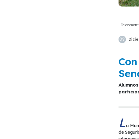
Te encuent
09
Dici
Con 
Sen
Alumnos y alumnas de escuelas de la comuna disfrutaron de un día de recreación y reconocimiento por su
particip
L
a Muni
de Seguri
intervenc