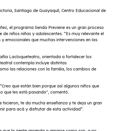
ictoria, Santiago de Guayaquil, Centro Educacional de
Núñez, el programa Senda Previene es un gran proceso
 de niños niñas y adolescentes. “Es muy relevante el
 y emocionales que muchas intervenciones en las
ñía Lacloqueteatro, orientada a fortalecer los
eatral contempla incluye distintas
omo las relaciones con la familia, los cambios de
 “Creo que están bien porque así algunos niños que
so que les está pasando", comentó.
e hicieron, te da mucha enseñanza y te deja un gran
ir para acá y disfrutar de esta actividad”.
ra que la gente aprenda a amarse como son, a no