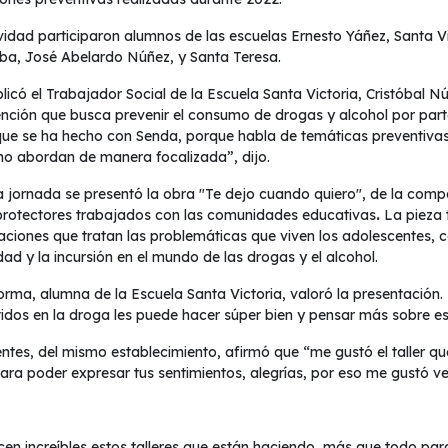
ividad participaron alumnos de las escuelas Ernesto Yáñez, Santa V
a, José Abelardo Núñez, y Santa Teresa.
licó el Trabajador Social de la Escuela Santa Victoria, Cristóbal 
ención que busca prevenir el consumo de drogas y alcohol por parte
ue se ha hecho con Senda, porque habla de temáticas preventivas
no abordan de manera focalizada”, dijo.
a jornada se presentó la obra "Te dejo cuando quiero", de la compa
protectores trabajados con las comunidades educativas
.
La pieza t
aciones que tratan las problemáticas
que viven los adolescentes, c
ad y la incursión en el mundo de las drogas y el alcohol.
orma, alumna de la Escuela Santa Victoria, valoró la presentación.
idos en la droga les puede hacer súper bien y pensar más sobre e
ntes, del mismo establecimiento, afirmó que “me gustó el taller qu
ara poder expresar tus sentimientos, alegrías, por eso me gustó ven
en increíbles estos talleres que están haciendo, más que todo pa