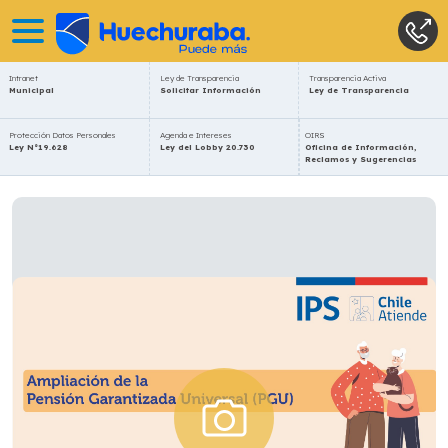
Intranet
Ley de Transparencia
Transparencia Activa
Municipal
Solicitar Información
Ley de Transparencia
Protección Datos Personales
Agenda e Intereses
OIRS
Ley N°19.628
Ley del Lobby 20.730
Oficina de Información,
Reclamos y Sugerencias