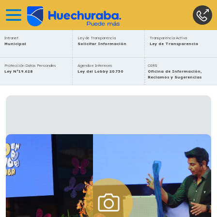
Intranet
Ley de Transparencia
Transparencia Activa
Municipal
Solicitar Información
Ley de Transparencia
Protección Datos Personales
Agenda e Intereses
OIRS
Ley N°19.628
Ley del Lobby 20.730
Oficina de Información,
Reclamos y Sugerencias