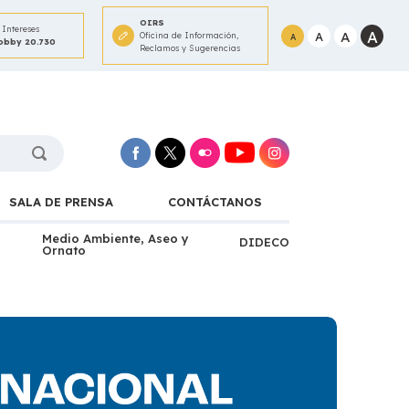
OIRS
Intereses
A
A
A
Oficina de Información,
A
Lobby 20.730
Reclamos y Sugerencias
SALA DE PRENSA
CONTÁCTANOS
Medio Ambiente, Aseo y
DIDECO
Ornato