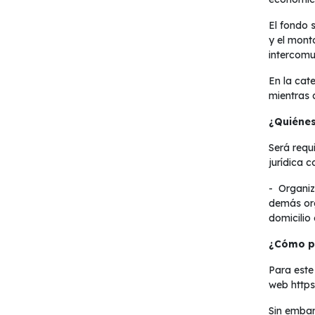
El fondo 
y el mont
intercomun
En la cat
mientras 
¿Quiénes
Será requ
jurídica 
- Organiz
demás org
domicilio
¿Cómo p
Para este
web
https
Sin embar