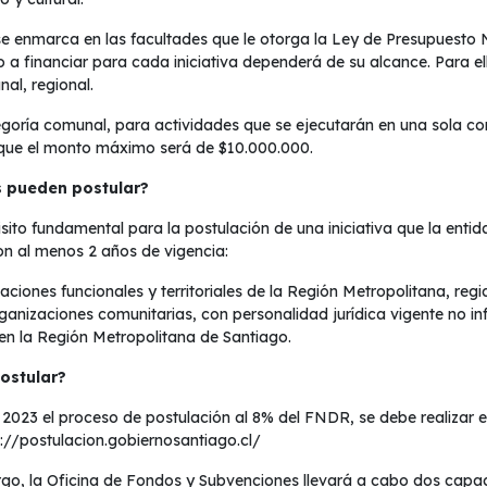
se enmarca en las facultades que le otorga la Ley de Presupuesto 
o a financiar para cada iniciativa dependerá de su alcance. Para el
al, regional.
egoría comunal, para actividades que se ejecutarán en una sola c
que el monto máximo será de $10.000.000.
 pueden postular?
isito fundamental para la postulación de una iniciativa que la ent
con al menos 2 años de vigencia:
aciones funcionales y territoriales de la Región Metropolitana, regi
anizaciones comunitarias, con personalidad jurídica vigente no inf
 en la Región Metropolitana de Santiago.
ostular?
 2023 el proceso de postulación al 8% del FNDR, se debe realizar e
://postulacion.gobiernosantiago.cl/
go, la Oficina de Fondos y Subvenciones llevará a cabo dos capac