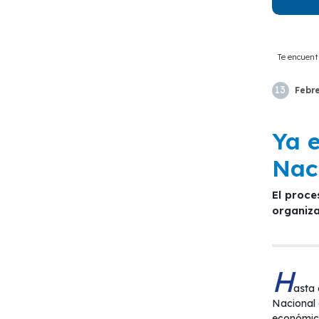
Te encuent
13
Febr
Ya e
Nac
El proceso se extenderá hasta el lunes 03 de abril a las 23:59 horas. Los proyectos deben ser presentados por
organiza
H
asta 
Nacional 
económico