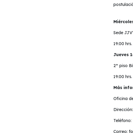
postulaci
Miércole
Sede JJV
19:00 hrs.
Jueves 1
2° piso B
19:00 hrs.
Más info
Oficina d
Dirección
Teléfono:
Correo:
f