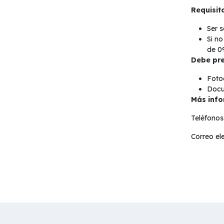
Requisito
Ser 
Si no
de 09
Debe pre
Foto
Docu
Más info
Teléfonos
Correo el