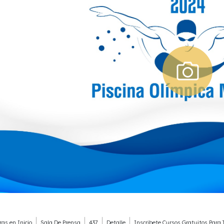
ras en
Inicio
Sala De Prensa
437
Detalle
Inscribete Cursos Gratuitos Para