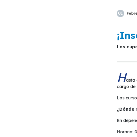
01
Febr
¡Ins
Los cup
H
asta 
cargo de 
Los cursos
¿Dónde m
En depend
Horario: 0