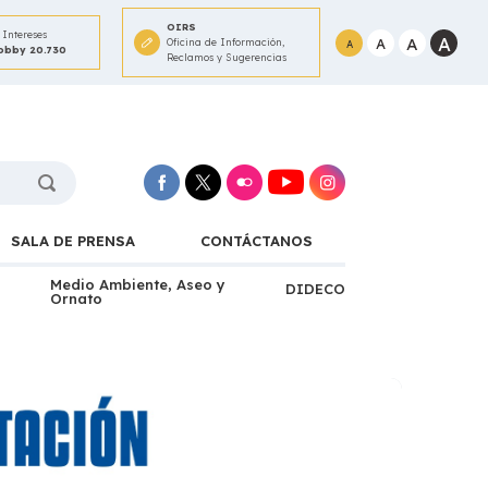
OIRS
Intereses
A
A
A
Oficina de Información,
A
Lobby 20.730
Reclamos y Sugerencias
SALA DE PRENSA
CONTÁCTANOS
Medio Ambiente, Aseo y
DIDECO
Ornato