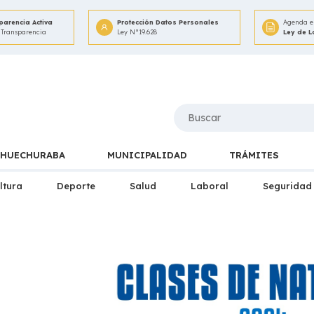
parencia Activa
Protección Datos Personales
Agenda e 
 Transparencia
Ley N°19.628
Ley de 
HUECHURABA
MUNICIPALIDAD
TRÁMITES
ltura
Deporte
Salud
Laboral
Seguridad