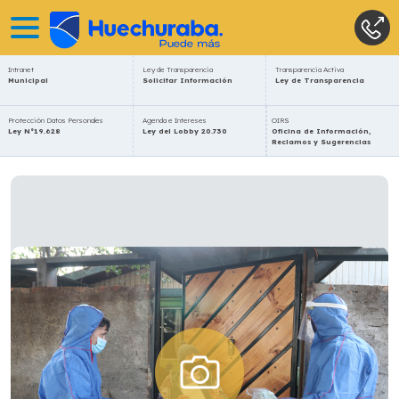
Intranet
Ley de Transparencia
Transparencia Activa
Municipal
Solicitar Información
Ley de Transparencia
Protección Datos Personales
Agenda e Intereses
OIRS
Ley N°19.628
Ley del Lobby 20.730
Oficina de Información,
Reclamos y Sugerencias