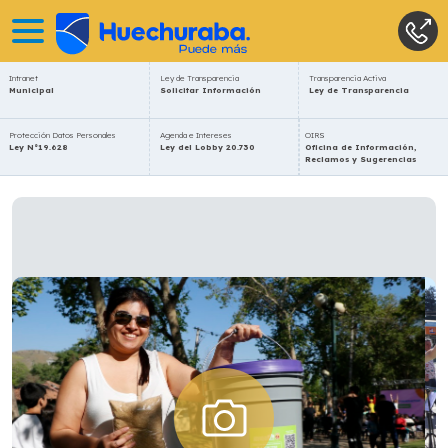
Intranet
Ley de Transparencia
Transparencia Activa
Municipal
Solicitar Información
Ley de Transparencia
Protección Datos Personales
Agenda e Intereses
OIRS
Ley N°19.628
Ley del Lobby 20.730
Oficina de Información,
Reclamos y Sugerencias