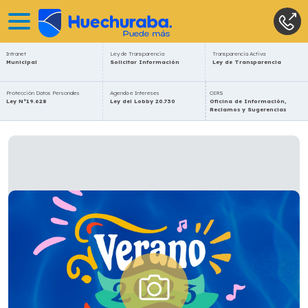
Intranet
Ley de Transparencia
Transparencia Activa
Municipal
Solicitar Información
Ley de Transparencia
Protección Datos Personales
Agenda e Intereses
OIRS
Ley N°19.628
Ley del Lobby 20.730
Oficina de Información,
Reclamos y Sugerencias