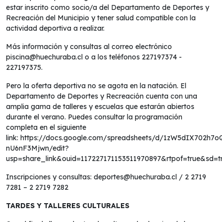
estar inscrito como socio/a del Departamento de Deportes y
Recreación del Municipio y tener salud compatible con la
actividad deportiva a realizar.
Más información y consultas al correo electrónico
piscina@huechuraba.cl o a los teléfonos 227197374 -
227197375.
Pero la oferta deportiva no se agota en la natación. El
Departamento de Deportes y Recreación cuenta con una
amplia gama de talleres y escuelas que estarán abiertos
durante el verano. Puedes consultar la programación
completa en el siguiente
link:
https://docs.google.com/spreadsheets/d/1zW5dIX702h7
nU6nF3Mjwn/edit?
usp=share_link&ouid=117227171153511970897&rtpof=true&sd=t
Inscripciones y consultas:
deportes@huechuraba.cl
/ 2 2719
7281 – 2 2719 7282
TARDES Y TALLERES CULTURALES