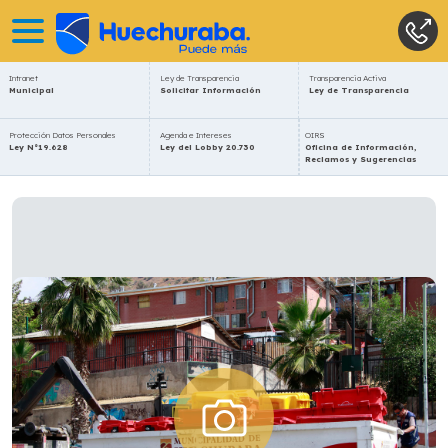
Intranet
Ley de Transparencia
Transparencia Activa
Municipal
Solicitar Información
Ley de Transparencia
Protección Datos Personales
Agenda e Intereses
OIRS
Ley N°19.628
Ley del Lobby 20.730
Oficina de Información,
Reclamos y Sugerencias