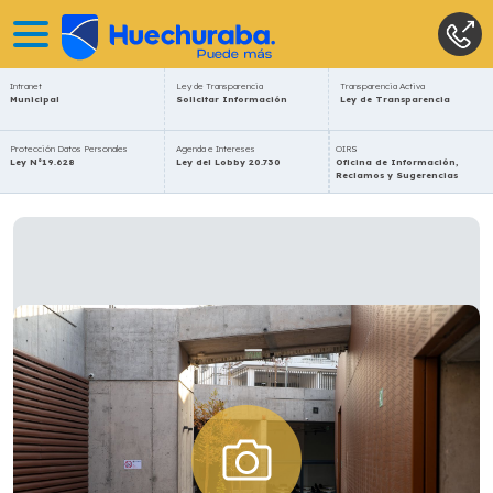
Intranet
Ley de Transparencia
Transparencia Activa
Municipal
Solicitar Información
Ley de Transparencia
Protección Datos Personales
Agenda e Intereses
OIRS
Ley N°19.628
Ley del Lobby 20.730
Oficina de Información,
Reclamos y Sugerencias