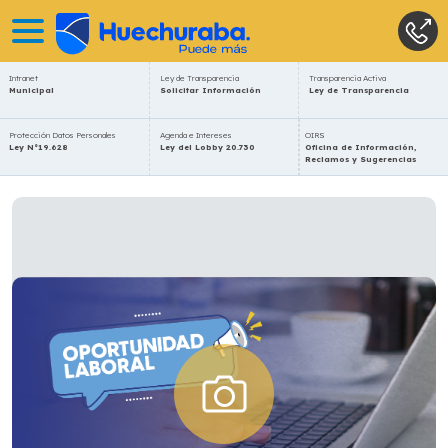
Intranet
Ley de Transparencia
Transparencia Activa
Municipal
Solicitar Información
Ley de Transparencia
Protección Datos Personales
Agenda e Intereses
OIRS
Ley N°19.628
Ley del Lobby 20.730
Oficina de Información,
Reclamos y Sugerencias