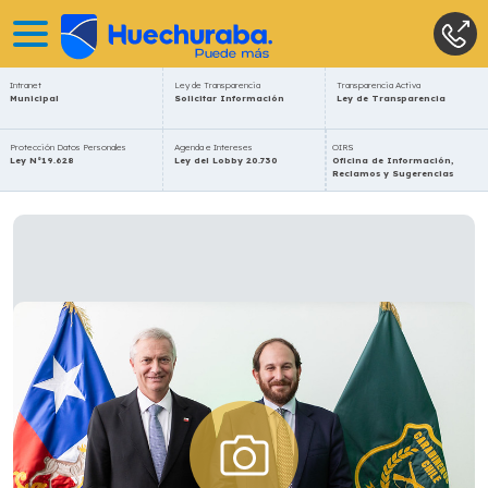
Intranet
Ley de Transparencia
Transparencia Activa
Municipal
Solicitar Información
Ley de Transparencia
Protección Datos Personales
Agenda e Intereses
OIRS
Ley N°19.628
Ley del Lobby 20.730
Oficina de Información,
Reclamos y Sugerencias