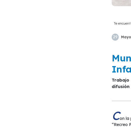
Te encuent
29
Mayo
Muni
Inf
Trabajo conjunto de Seguridad, Educación, SENDA y Carabineros permite desarrollar importantes acciones de
difusión
C
on la 
“Recreo Pr