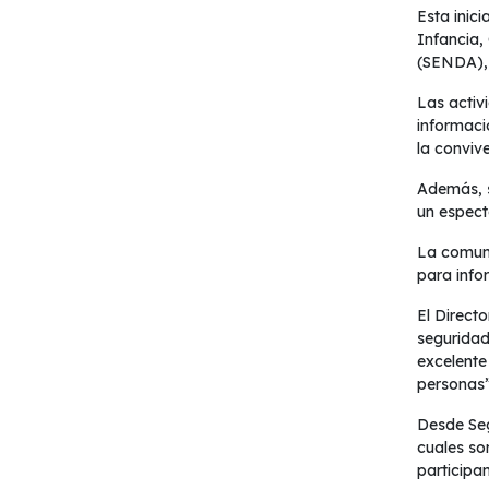
Esta inic
Infancia,
(SENDA), 
Las activi
informaci
la convive
Además, s
un espect
La comuni
para info
El Direct
seguridad
excelente
personas”
Desde Seg
cuales so
participan