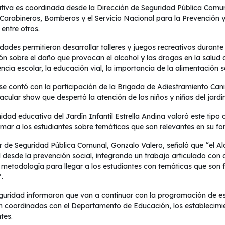
iativa es coordinada desde la Dirección de Seguridad Pública Comun
 Carabineros, Bomberos y el Servicio Nacional para la Prevención 
entre otros.
dades permitieron desarrollar talleres y juegos recreativos durante 
ón sobre el daño que provocan el alcohol y las drogas en la salud d
ncia escolar, la educación vial, la importancia de la alimentación 
e contó con la participación de la Brigada de Adiestramiento Can
acular show que despertó la atención de los niños y niñas del jardín
dad educativa del Jardín Infantil Estrella Andina valoró este tipo
rmar a los estudiantes sobre temáticas que son relevantes en su fo
or de Seguridad Pública Comunal, Gonzalo Valero, señaló que “el A
 desde la prevención social, integrando un trabajo articulado con d
 metodología para llegar a los estudiantes con temáticas que son
.
uridad informaron que van a continuar con la programación de este
n coordinadas con el Departamento de Educación, los establecimien
tes.