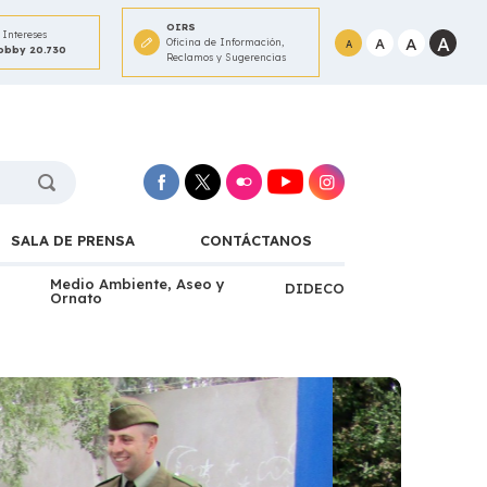
OIRS
Intereses
A
A
A
Oficina de Información,
A
Lobby 20.730
Reclamos y Sugerencias
SALA DE PRENSA
CONTÁCTANOS
Medio Ambiente, Aseo y
DIDECO
Ornato